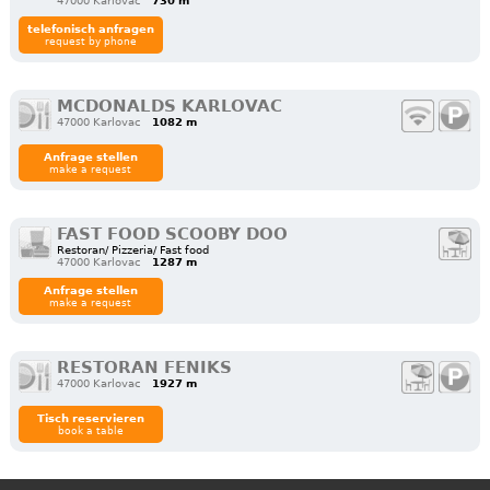
47000 Karlovac
730 m
telefonisch anfragen
request by phone
MCDONALDS KARLOVAC
47000 Karlovac
1082 m
Anfrage stellen
make a request
FAST FOOD SCOOBY DOO
Restoran/ Pizzeria/ Fast food
47000 Karlovac
1287 m
Anfrage stellen
make a request
RESTORAN FENIKS
47000 Karlovac
1927 m
Tisch reservieren
book a table